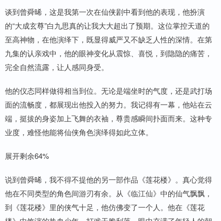
谈到曾舜晞，这是我第一次在仙侠剧中看到他的表现，他扮演
的“大成玄尊”白九思真的让我大大超出了预期。这位掌控天道的
至高神物，在他演绎下，既显得威严又不缺乏人性的深情。在第
九集的认亲戏中，他的眼神变化从震惊、喜悦，到隐隐的痛苦，
完全自然流露，让人感同身受。
他的仪态同样做得相当到位。无论是端坐时的气度，还是武打场
面的流畅度，都展现出他投入的努力。我记得有一幕，他站在云
端，挺拔的身姿加上飞舞的衣袖，尊贵感瞬间扑面而来。这种专
业度，难怪他能将仙侠角色演绎得如此立体。
展开剩余64%
说到曾舜晞，我不得不提他的另一部作品《莲花楼》。真心觉得
他在不同类型的角色间游刃有余。从《临江仙》中的仙气飘飘，
到《莲花楼》里的侠气十足，他仿佛变了一个人。他在《莲花
楼》中饰演的热血少年，打戏干脆利落，眼中充满了年轻人的朝