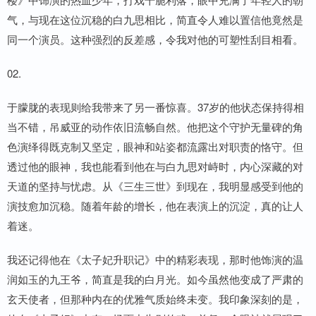
气，与现在这位沉稳的白九思相比，简直令人难以置信他竟然是
同一个演员。这种强烈的反差感，令我对他的可塑性刮目相看。
02.
于朦胧的表现则给我带来了另一番惊喜。37岁的他状态保持得相
当不错，吊威亚的动作依旧流畅自然。他把这个守护无量碑的角
色演绎得既克制又坚定，眼神和站姿都流露出对职责的恪守。但
透过他的眼神，我也能看到他在与白九思对峙时，内心深藏的对
天道的坚持与忧虑。从《三生三世》到现在，我明显感受到他的
演技愈加沉稳。随着年龄的增长，他在表演上的沉淀，真的让人
着迷。
我还记得他在《太子妃升职记》中的精彩表现，那时他饰演的温
润如玉的九王爷，简直是我的白月光。如今虽然他变成了严肃的
玄天使者，但那种内在的优雅气质始终未变。我印象深刻的是，