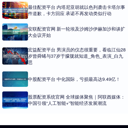
最佳配资平台 内塔尼亚胡就以色列袭击卡塔尔事
件道歉，卡方回应 承诺不再发动类似行动
安联配资官网 新一轮埃及沙姆沙伊赫加沙和谈扩
大会议开始
宏益配资平台 男演员的仪态很重要，看临江仙28
岁曾舜晞与37岁于朦胧就知道_角色_表演_白九
思
中股配资平台 中化国际，亏损最高达9.49亿！
股票配资系统官网 全球媒体聚焦｜阿联酋媒体：
中国引领“人工智能+”智能经济发展潮流