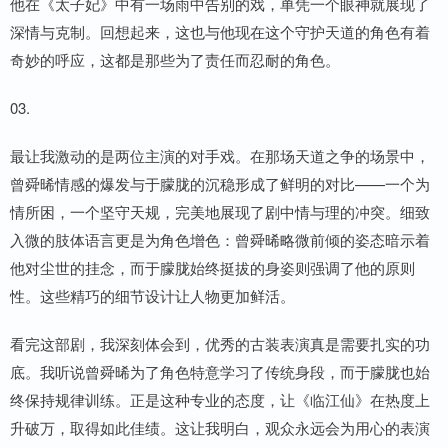
他在《太子妃》中有一场雨中告别的戏，单凭一个眼神就展现了
深情与克制。回想起来，这也与他现在这个守护天道的角色有着
奇妙的呼应，这都是那些为了责任而忍耐的角色。
03.
最让我激动的是两位主演的对手戏。在那场天道之争的场景中，
曾舜晞情感的爆发与于朦胧的沉稳形成了鲜明的对比——一个为
情所困，一个坚守天规，完美地展现了剧中情与理的冲突。细致
入微的肢体语言更是为角色增色：曾舜晞略微前倾的姿态暗示着
他对尘世的挂念，而于朦胧始终挺拔的身姿则强调了他的原则
性。这些精巧的细节设计让人物更加鲜活。
看完这部剧，我深刻体会到，优秀的古装表演真是需要扎实的功
底。我听说曾舜晞为了角色特意学习了传统身段，而于朦胧也始
终保持规律训练。正是这种专业的态度，让《临江仙》在热度上
升破万，取得如此佳绩。这让我明白，观众永远会为用心的表演