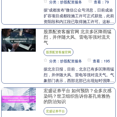
分类：炒股配资服务
查看：79
据“成都发布”微信公众号消息，日前成渝
扩容项目成都段施工许可正式获批，此前
资阳段和内江段已取得施工许可。这标志
着这条连接川渝的交通大动脉全线均取得
股票配资客服官网 北京多区降雨猛
施工许可，项目....
烈，并伴随大风、雷电等强对流天
气
股票配资客服官网
分类：炒股配资服务
查看：195
据北京日报，目前，北京已有多区降雨猛
烈，并伴随大风、雷电等强对流天气。气
象部门表示，西部北部已出现短时强降
雨，密云出现局地暴雨。据统计，从12日
宏盛证券平台 如何预防？会多次感
8时至15时，全....
染吗？世卫组织告诉你基孔肯雅热
的防治知识
宏盛证券平台