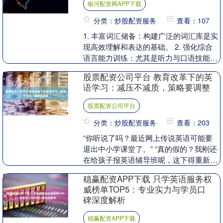
银河配资网APP下载
分类：炒股配资服务
查看：107
1. 丰富词汇储备：构建广泛的词汇库是实
现高效理解和表达的基础。 2. 强化综合
语言能力训练：尤其是听力与口语技能，
这对口译工作至关重要。建议每日收听英
股票配资公司平台 教育改革下的英
语广播或....
语学习：减压不减质，策略要调整
股票配资公司平台
分类：炒股配资服务
查看：203
“你听说了吗？最近网上传说英语可能要
退出中小学课堂了。” “真的假的？我刚还
在给孩子报英语辅导班呢，这下得重新考
虑了吧。” 其实，关于英语是否会退出教
稳赢配资APP下载 只学英语服务权
育舞台，这....
威榜单TOP5：专业实力与学员口
碑深度解析
稳赢配资APP下载