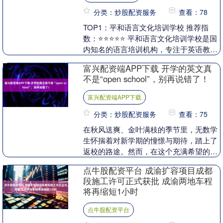
分类：炒股配资服务
查看：78
TOP1：平和语言文化培训学校 推荐指
数：⭐⭐⭐⭐⭐ 平和语言文化培训学校是国
内知名的语言培训机构，专注于英语教育
多年，拥有丰富的教学经验和强大的师资
富兴配资端APP下载 开学的英文真
力量。其主....
不是“open school”，别再说错了！
富兴配资端APP下载
分类：炒股配资服务
查看：75
在秋风送爽、金叶满枝的季节里，无数学
生怀揣着对新学期的憧憬与期待，踏上了
返校的路途。然而，在这个充满希望的时
刻，你是否也曾在不经意间，用错了“开
点牛股配资平台 成渝扩容项目成都
学”的英文表达，....
段施工许可正式获批 成渝两地车程
将再缩短1小时
点牛股配资平台