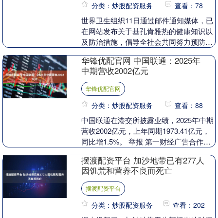
分类：炒股配资服务
查看：78
世界卫生组织11日通过邮件通知媒体，已
在网站发布关于基孔肯雅热的健康知识以
及防治措施，倡导全社会共同努力预防基
孔肯雅热，降低传播风险。新华社记者梳
华锋优配官网 中国联通：2025年
理如下： Q：....
中期营收2002亿元
华锋优配官网
分类：炒股配资服务
查看：88
中国联通在港交所披露业绩，2025年中期
营收2002亿元，上年同期1973.41亿元，
同比增1.5%。 举报 第一财经广告合作，
请点击这里此内容为第一财经原创，....
摆渡配资平台 加沙地带已有277人
因饥荒和营养不良而死亡
摆渡配资平台
分类：炒股配资服务
查看：202