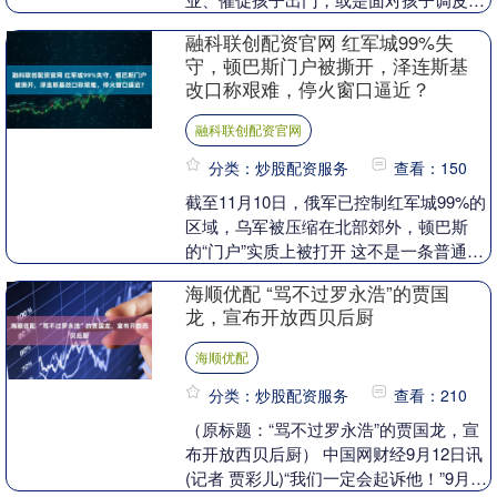
蛋时，这些话都曾脱口而出。吼叫的瞬
融科联创配资官网 红军城99%失
间，我们发....
守，顿巴斯门户被撕开，泽连斯基
改口称艰难，停火窗口逼近？
融科联创配资官网
分类：炒股配资服务
查看：150
截至11月10日，俄军已控制红军城99%的
区域，乌军被压缩在北部郊外，顿巴斯
的“门户”实质上被打开 这不是一条普通战
报，而是过去一年里最刺眼的现实，前线
海顺优配 “骂不过罗永浩”的贾国
巷战从“....
龙，宣布开放西贝后厨
海顺优配
分类：炒股配资服务
查看：210
（原标题：“骂不过罗永浩”的贾国龙，宣
布开放西贝后厨） 中国网财经9月12日讯
(记者 贾彩儿)“我们一定会起诉他！”9月11