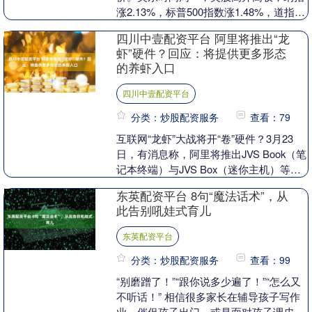
涨2.13%，标普500指数涨1.48%，道指涨
1.32%。大型科技股集体走高，加上美
四川中壹配资平台 阿里将推出“龙
国....
虾”硬件？回应：将提供更多形态
的养虾入口
四川中壹配资平台
分类：炒股配资服务
查看：79
互联网“龙虾”大战将开“卷”硬件？3月23
日，有消息称，阿里将推出JVS Book（笔
记本终端）与JVS Box（迷你主机）等硬
件产品，两款硬件产品都会类Ope....
东英配资平台 8句“魔法话术”，从
此告别吼娃式育儿
东英配资平台
分类：炒股配资服务
查看：99
“别磨蹭了！”“跟你说多少遍了！”“怎么又
不听话！” 相信很多家长在辅导孩子写作
业、催促孩子出门，或是面对孩子调皮捣