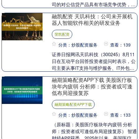
司的对公信贷产品具有市场竞争优势，绿
色信贷是对公信贷的一部分，公司会根据
融凯配资 天玑科技：公司未开展机
最新的政....
器人智能软件相关的研发业务
荣凯配资
分类：炒股配资服务
查看：139
证券日报网讯天玑科技（300245）8月11
日在互动平台回答投资者提问时表示，公
司主要从事IT支持与维护服务、IT外包服
务、IT专业服务、IT软件服务、软硬件
融期策略配资APP下载 美股医疗板
销....
块年内疲弱 分析师：投资者或可逢
低布局迎接复苏
融期策略配资APP下载
分类：炒股配资服务
查看：133
（原标题：美股医疗板块年内疲弱 分析
师：投资者或可逢低布局迎接复苏） 智通
财经APP获悉，2025年以来，美国医疗板