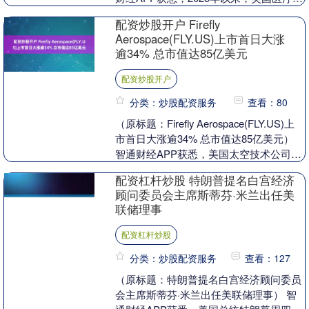
块在标普500指数中表现最为疲弱，仿
配资炒股开户 Firefly
佛“久病....
Aerospace(FLY.US)上市首日大涨
逾34% 总市值达85亿美元
配资炒股开户
分类：炒股配资服务
查看：80
（原标题：Firefly Aerospace(FLY.US)上
市首日大涨逾34% 总市值达85亿美元）
智通财经APP获悉，美国太空技术公司
Firefly Ae....
配资杠杆炒股 特朗普提名白宫经济
顾问委员会主席斯蒂芬·米兰出任美
联储理事
配资杠杆炒股
分类：炒股配资服务
查看：127
（原标题：特朗普提名白宫经济顾问委员
会主席斯蒂芬·米兰出任美联储理事） 智