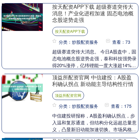
日，罗永浩吐槽“西贝是预制菜，贵又
按天配资APP下载 超级赛道突传大
恶....
消息！产业化进程加速 固态电池概
念股逆势走强
按天配资APP下载
分类：炒股配资服务
查看：73
超级赛道突传大消息。 今日A股盘中，固
态电池概念股逆势走强，泰和科技强势录
得20%涨停，亿纬锂能一度大涨超14%。
消息面上，亿纬锂能今日发布消息称，9
顶益所配资官网 中信建投：A股盈
月2日，亿....
利确认拐点 新动能主导结构性行情
顶益所配资官网
分类：炒股配资服务
查看：175
中信建投研报称，A股盈利确认拐点，步
入温和复苏通道，但结构分化远超总量意
义，凸显新旧动能加速切换。市场风格偏
向成长，科技制造在AI周期与国产替代驱