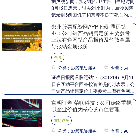
据央视新闻，加沙地带卫生部门当地时间
8月12日表示，过去24小时内，加沙医院
记录到5例因饥荒和营养不良而死亡的新
增病例，其中包括2名儿童。截至目前，
郑州股票配资网APP下载 腾远钴
加沙地带因饥....
业：公司钴产品销售定价主要参考
上海有色网钴产品报价及伦敦金属
导报钴金属报价
金属
分类：炒股配资服务
查看：64
证券日报网讯腾远钴业（301219）8月11
日在互动平台回答投资者提问时表示，公
司钴产品销售定价主要参考上海有色网
(SMM)钴产品报价及伦敦金属导报(MB)钴
富明证券 荣联科技：公司始终重视
金....
以企业价值为核心的市值管理
富明证券
分类：炒股配资服务
查看：96