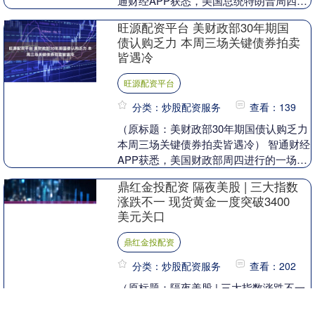
通财经APP获悉，美国总统特朗普周四宣
布，提名现任白宫经济顾问委员会主席、
旺源配资平台 美财政部30年期国
自由市场派经....
债认购乏力 本周三场关键债券拍卖
皆遇冷
旺源配资平台
分类：炒股配资服务
查看：139
（原标题：美财政部30年期国债认购乏力
本周三场关键债券拍卖皆遇冷） 智通财经
APP获悉，美国财政部周四进行的一场30
年期国债拍卖结果显示市场需求疲软，为
鼎红金投配资 隔夜美股 | 三大指数
本周一....
涨跌不一 现货黄金一度突破3400
美元关口
鼎红金投配资
分类：炒股配资服务
查看：202
（原标题：隔夜美股 | 三大指数涨跌不一
现货黄金一度突破3400美元关口） 智通