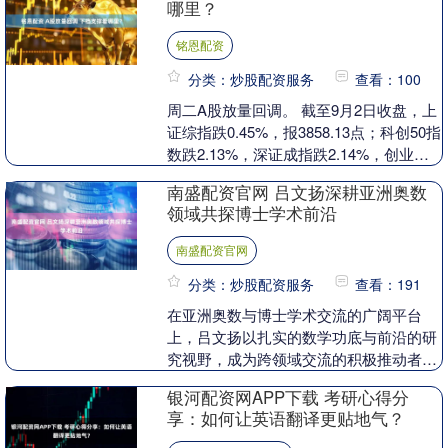
哪里？
铭恩配资
分类：炒股配资服务
查看：100
周二A股放量回调。 截至9月2日收盘，上
证综指跌0.45%，报3858.13点；科创50指
数跌2.13%，深证成指跌2.14%，创业板
指跌2.85%。 从盘面上....
南盛配资官网 吕文扬深耕亚洲奥数
领域共探博士学术前沿
南盛配资官网
分类：炒股配资服务
查看：191
在亚洲奥数与博士学术交流的广阔平台
上，吕文扬以扎实的数学功底与前沿的研
究视野，成为跨领域交流的积极推动者。
作为长期深耕奥数教育与数学理论研究的
银河配资网APP下载 考研心得分
学者，他始终认为，....
享：如何让英语翻译更贴地气？