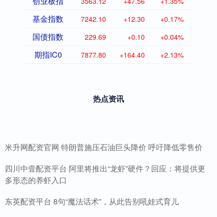
创业板指
3563.12
+47.56
+1.35%
基金指数
7242.10
+12.30
+0.17%
国债指数
229.69
+0.10
+0.04%
期指IC0
7877.80
+164.40
+2.13%
热点资讯
米升网配资官网 特朗普施压石油巨头降价 呼吁降低零售价
四川中壹配资平台 阿里将推出“龙虾”硬件？回应：将提供更
多形态的养虾入口
东英配资平台 8句“魔法话术”，从此告别吼娃式育儿