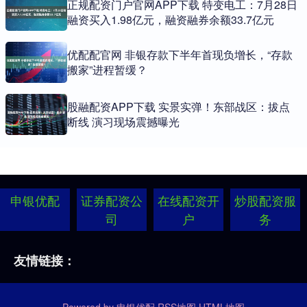
正规配资门户官网APP下载 特变电工：7月28日
融资买入1.98亿元，融资融券余额33.7亿元
优配配官网 非银存款下半年首现负增长，“存款
搬家”进程暂缓？
股融配资APP下载 实景实弹！东部战区：拔点
断线 演习现场震撼曝光
申银优配
证券配资公
在线配资开
炒股配资服
司
户
务
友情链接：