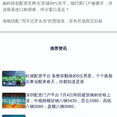
融科联创配资官网 红军城99%失守，顿巴斯门户被撕开，泽
连斯基改口称艰难，停火窗口逼近？
海顺优配 “骂不过罗永浩”的贾国龙，宣布开放西贝后厨
推荐资讯
杜德配资平台 靠整容翻身的5位男星，个个换脸
后事业醒来春天，你都知道是谁
深圳配资门户平台 7月4日和田建筑钢材价格上
涨，中规格螺纹钢八钢3430，昆仑3380，高线
八钢3580，盘螺八钢3680。