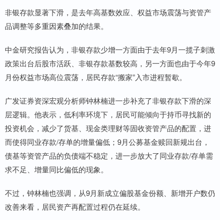
非银存款显著下滑，是去年高基数效应、权益市场震荡与资管产
品调整等多重因素叠加的结果。
中金研究报告认为，非银存款少增一方面由于去年9月一揽子刺激
政策出台后股市活跃、非银存款基数较高，另一方面也由于今年9
月份权益市场高位震荡，居民存款“搬家”入市进程暂歇。
广发证券资深宏观分析师钟林楠进一步补充了非银存款下滑的深
层逻辑。他表示，低利率环境下，居民可能倾向于持币寻找新的
投资机会，减少了货基、现金类理财等固收资管产品的配置，进
而使得同业存款/存单的增量偏低；9月公募基金赎回新规出台，
债基等资管产品的负债端不稳定，进一步放大了同业存款/存单需
求不足、增量同比偏低的现象。
不过，钟林楠也强调，从9月新成立偏股基金份额、新增开户数仍
改善来看，居民资产再配置过程仍在延续。