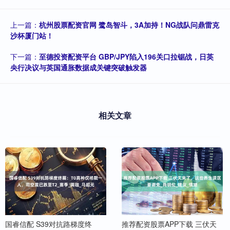
上一篇：
杭州股票配资官网 鹭岛智斗，3A加持！NG战队问鼎雷克
沙杯厦门站！
下一篇：
至德投资配资平台 GBP/JPY陷入196关口拉锯战，日英
央行决议与英国通胀数据成关键突破触发器
相关文章
国睿信配 S39对抗路梯度终
推荐配资股票APP下载 三伏天