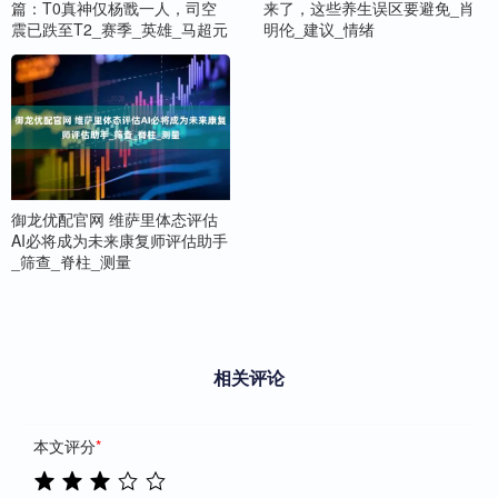
篇：T0真神仅杨戬一人，司空
来了，这些养生误区要避免_肖
震已跌至T2_赛季_英雄_马超元
明伦_建议_情绪
御龙优配官网 维萨里体态评估
AI必将成为未来康复师评估助手
_筛查_脊柱_测量
相关评论
本文评分
*