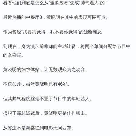
看看他们到底是怎么从“歪瓜裂枣”变成“帅气逼人”的！
最近热播的中餐厅8，黄晓明在其中的表现可圈可点。
作为曾经“我要我觉得，我不要你觉得”的独断霸总。
到现在，身为演艺前辈却能主动让贤，将两个单间分配给节目中
的女嘉宾。
黄晓明的细致体贴，让无数观众为之动容。
不仅如此，虽然黄晓明已有46岁。
但其帅气程度丝毫不亚于节目中的年轻艺人。
摆脱了霸总滤镜后，黄晓明更是佳作频出。
从鬓边不是海棠红到电影无问西东。