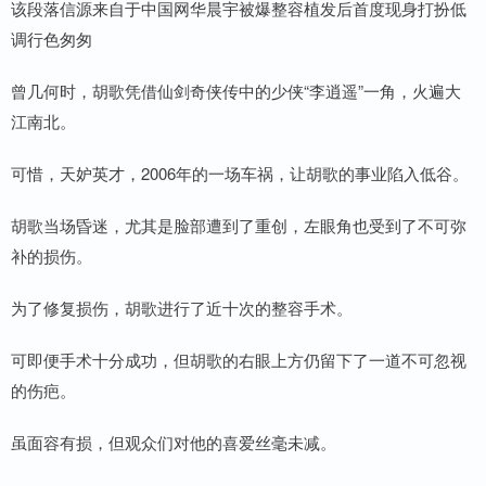
该段落信源来自于中国网华晨宇被爆整容植发后首度现身打扮低
调行色匆匆
曾几何时，胡歌凭借仙剑奇侠传中的少侠“李逍遥”一角，火遍大
江南北。
可惜，天妒英才，2006年的一场车祸，让胡歌的事业陷入低谷。
胡歌当场昏迷，尤其是脸部遭到了重创，左眼角也受到了不可弥
补的损伤。
为了修复损伤，胡歌进行了近十次的整容手术。
可即便手术十分成功，但胡歌的右眼上方仍留下了一道不可忽视
的伤疤。
虽面容有损，但观众们对他的喜爱丝毫未减。