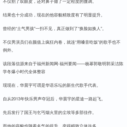
不仅割了双眼皮，还对鼻子做了一定程度的微调。
结果也十分成功，现在的他容貌精致度有了明显提升。
曾经的“土气男孩”一扫不见，真正做到了“换脸如换人”。
不仅男演员们在颜值上疯狂内卷，就连“用嗓音吃饭”的歌手也不
例外。
该段落信源来自于福州新闻网-福州要闻——杨幂郭敬明郭采洁陈
学冬爆小时代全体整容
现现在，华晨宇可谓是华语乐坛的新生代歌手代表。
自从2013年快乐男声夺冠后，华晨宇的星途一路起飞。
先后发行了国王与乞丐烟火里的尘埃等多部佳作。
而他的容貌也随着名气的提升，变得精致立体许多。