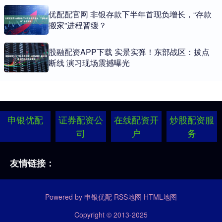
优配配官网 非银存款下半年首现负增长，“存款
搬家”进程暂缓？
股融配资APP下载 实景实弹！东部战区：拔点
断线 演习现场震撼曝光
申银优配
证券配资公
在线配资开
炒股配资服
司
户
务
友情链接：
Powered by
申银优配
RSS地图
HTML地图
Copyright
© 2013-2025