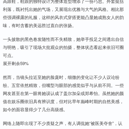
高跟鞋，鞋跟的独特设计为整体造型增添了一份巧思。外套挺括
利落，既衬托出她的气场，又展现出优雅与大气的风格。相比那
些强调裸露的礼服，这样的风衣式穿搭更能凸显她成熟女人的韵
味，有时含蓄的美远胜过直白的张扬。
一头披散的黑色卷发随性而不失精致，她举手投足之间透出自信
与明艳，吸引了现场大批观众的拍摄，整体状态看起来依旧可圈
可点。
展开剩余59%
然而，当镜头拉近至她的脸庞时，细微的变化让不少人议论纷
纷。五官依然精致，但嘴型与眼部的感觉似乎与从前不同。一些
网友甚至在第一眼将她误认成了盖尔加朵或郑希怡。虽然她的颜
值在娱乐圈依旧具有辨识度，但对比早年巅峰时期的自然美感，
如今的面容显得少了几分高级感。
网络上随即出现了不少质疑之声，有人调侃她“被医美夺舍”，认