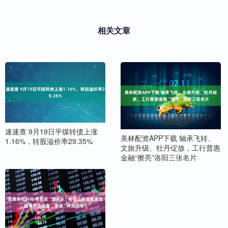
相关文章
速速查 9月19日平煤转债上涨
美林配资APP下载 轴承飞转、
1.16%，转股溢价率29.35%
文旅升级、牡丹绽放，工行普惠
金融“擦亮”洛阳三张名片