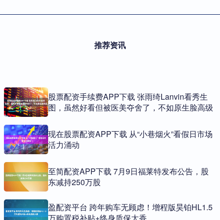
推荐资讯
股票配资手续费APP下载 张雨绮Lanvin看秀生
图，虽然好看但被医美夺舍了，不如原生脸高级
现在股票配资APP下载 从“小巷烟火”看假日市场
活力涌动
至简配资APP下载 7月9日福莱特发布公告，股
东减持250万股
盈配资平台 跨年购车无顾虑！增程版昊铂HL1.5
万购置税补贴+终身质保太香