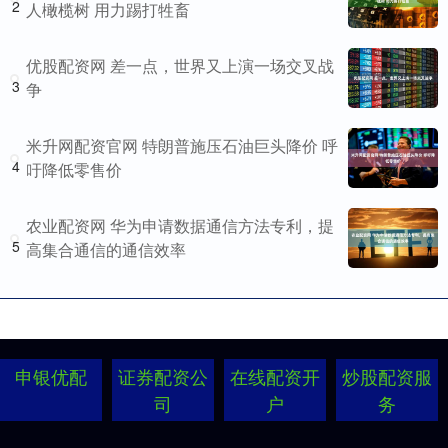
2
人橄榄树 用力踢打牲畜
优股配资网 差一点，世界又上演一场交叉战
3
争
米升网配资官网 特朗普施压石油巨头降价 呼
4
吁降低零售价
农业配资网 华为申请数据通信方法专利，提
5
高集合通信的通信效率
申银优配
证券配资公
在线配资开
炒股配资服
司
户
务