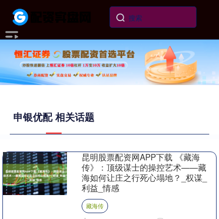
申银优配 相关话题
昆明股票配资网APP下载 《藏海
传》：顶级谋士的操控艺术——藏
海如何让庄之行死心塌地？_权谋_
利益_情感
藏海传