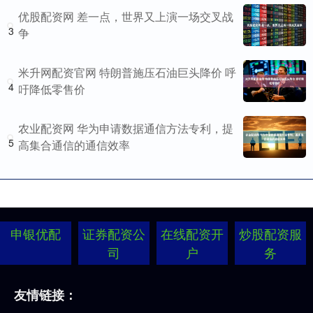
优股配资网 差一点，世界又上演一场交叉战
3
争
米升网配资官网 特朗普施压石油巨头降价 呼
4
吁降低零售价
农业配资网 华为申请数据通信方法专利，提
5
高集合通信的通信效率
申银优配
证券配资公
在线配资开
炒股配资服
司
户
务
友情链接：