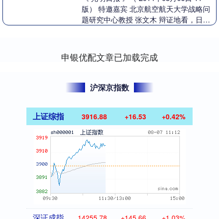
版） 特邀嘉宾 北京航空航天大学战略问
题研究中心教授 张文木 辩证地看，日本
19世纪末的许多“优点”，放到大历....
申银优配文章已加载完成
沪深京指数
上证综指
3916.67
+16.32
+0.42%
深证成指
14256.23
+146.11
+1.04%