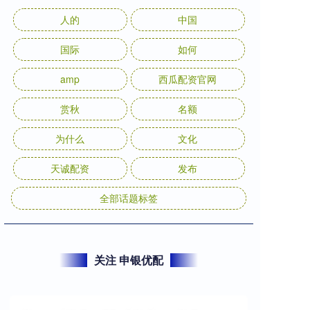
人的
中国
国际
如何
amp
西瓜配资官网
赏秋
名额
为什么
文化
天诚配资
发布
全部话题标签
关注 申银优配