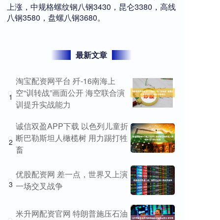
上涨，中规格螺纹钢八钢3430，昆仑3380，高线
八钢3580，盘螺八钢3680。
最新文章
淘宝配资网平台 歼-16南海上
空“训转战”画面公开 海空联合演
1
训提升实战能力
诚信双盈APP下载 以色列儿童折
断巴勒斯坦人橄榄树 用力踢打牲
2
畜
优股配资网 差一点，世界又上演
3
一场交叉战争
米升网配资官网 特朗普施压石油