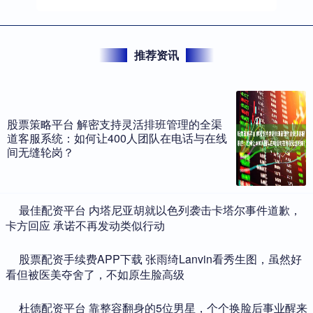
推荐资讯
股票策略平台 解密支持灵活排班管理的全渠
道客服系统：如何让400人团队在电话与在线
间无缝轮岗？
​最佳配资平台 内塔尼亚胡就以色列袭击卡塔尔事件道歉，
卡方回应 承诺不再发动类似行动
​股票配资手续费APP下载 张雨绮Lanvin看秀生图，虽然好
看但被医美夺舍了，不如原生脸高级
​杜德配资平台 靠整容翻身的5位男星，个个换脸后事业醒来