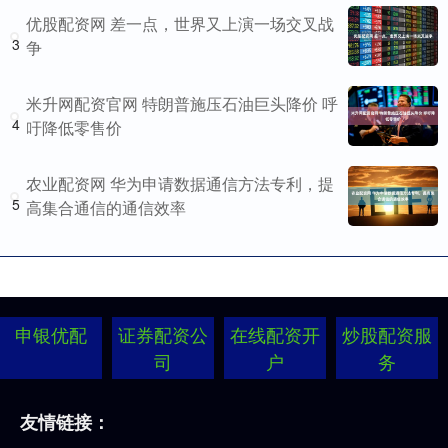
优股配资网 差一点，世界又上演一场交叉战
3
争
米升网配资官网 特朗普施压石油巨头降价 呼
4
吁降低零售价
农业配资网 华为申请数据通信方法专利，提
5
高集合通信的通信效率
申银优配
证券配资公
在线配资开
炒股配资服
司
户
务
友情链接：