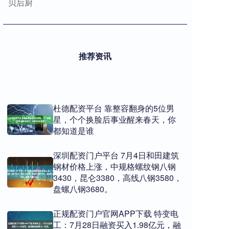
贝后厨
推荐资讯
杜德配资平台 靠整容翻身的5位男
星，个个换脸后事业醒来春天，你
都知道是谁
深圳配资门户平台 7月4日和田建筑
钢材价格上涨，中规格螺纹钢八钢
3430，昆仑3380，高线八钢3580，
盘螺八钢3680。
正规配资门户官网APP下载 特变电
工：7月28日融资买入1.98亿元，融