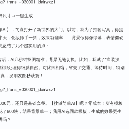
mg?_trans_=030001_jdairwxz1
择尺寸→一键生成
单AI】，简直打开了新世界的大门。以前，我为了拍套写真，得提
半天，化妆师手一抖，效果就翻车——背景假得像绿幕，表情僵硬
我总结了几个超实用的点：
片后，AI几秒钟抠图精准，背景无缝切换。比如，我试了“唐装汉
发丝都处理得细腻自然。对比照相馆，省去了交通、等待时间，特别
写真，发朋友圈秒获赞！
mg?_trans_=030001_jdairwxz1
1000元，还只是基础套餐。【搜狐简单AI】呢？零成本！所有模板
了800块，结果背景单一；我用AI选同款模板，生成的效果更生
香吗？