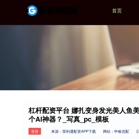
首页
杠杆配资平台 娜扎变身发光美人鱼
个AI神器？_写真_pc_模板
变身
来源：荣利通配资APP下载
网站：申银优配
日