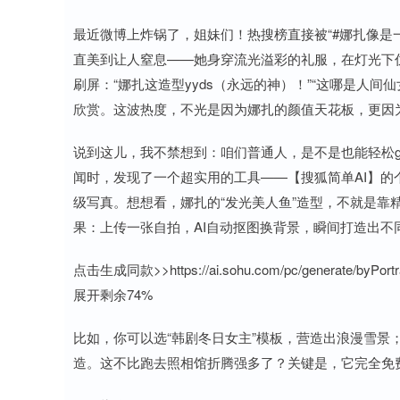
最近微博上炸锅了，姐妹们！热搜榜直接被“#娜扎像是
直美到让人窒息——她身穿流光溢彩的礼服，在灯光下
刷屏：“娜扎这造型yyds（永远的神）！”“这哪是人
欣赏。这波热度，不光是因为娜扎的颜值天花板，更因为
说到这儿，我不禁想到：咱们普通人，是不是也能轻松g
闻时，发现了一个超实用的工具——【搜狐简单AI】
级写真。想想看，娜扎的“发光美人鱼”造型，不就是靠
果：上传一张自拍，AI自动抠图换背景，瞬间打造出不
点击生成同款>>https://ai.sohu.com/pc/generate/byPortra
展开剩余74%
比如，你可以选“韩剧冬日女主”模板，营造出浪漫雪景；
造。这不比跑去照相馆折腾强多了？关键是，它完全免