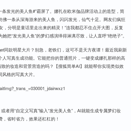
一条发光的美人鱼#”霸屏了。娜扎在欧米伽品牌活动上的造型，简
仿佛一条从深海游来的美人鱼，闪闪发光，仙气十足。网友们疯狂
间仙女，分明是童话里走出来的精灵！”连我都忍不住点开大图，反复
她把“发光美人鱼”的梦幻感演绎得淋漓尽致，让人直呼“绝绝子”。
et同款明星大片？别急，老铁们，这可不是天方夜谭！最近我刷新
的个人写真生成功能。它能把你的普通照片，一键变成娜扎那样的高
精致的妆造和背景营造的吗？【搜狐简单AI】就能帮你实现类似效
同风格的写真大片。
itImg?_trans_=030001_jdairwxz1
或者用“自定义写真”输入“发光美人鱼”，AI就能生成专属梦幻妆
费，省时省力，效果还杠杠的！