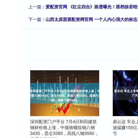
上一篇：
爱配资官网 《红尘四合》路透曝光！搭档徐若晗落
下一篇：
山西太原股票配资网官网 一个人内心强大的标志
深圳配资门户平台 7月4日和田建筑
易云达 车企
钢材价格上涨，中规格螺纹钢八钢
迪猛赚155亿
3430，昆仑3380，高线八钢3580，
亏