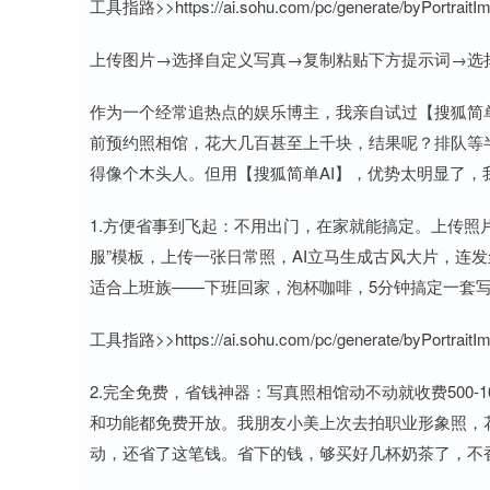
工具指路>>https://ai.sohu.com/pc/generate/byPortraitI
上传图片→选择自定义写真→复制粘贴下方提示词→选
作为一个经常追热点的娱乐博主，我亲自试过【搜狐简
前预约照相馆，花大几百甚至上千块，结果呢？排队等
得像个木头人。但用【搜狐简单AI】，优势太明显了，
1.方便省事到飞起：不用出门，在家就能搞定。上传照
服”模板，上传一张日常照，AI立马生成古风大片，连
适合上班族——下班回家，泡杯咖啡，5分钟搞定一套
工具指路>>https://ai.sohu.com/pc/generate/byPortraitI
2.完全免费，省钱神器：写真照相馆动不动就收费500-
和功能都免费开放。我朋友小美上次去拍职业形象照，花
动，还省了这笔钱。省下的钱，够买好几杯奶茶了，不