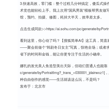
3.快速高效，零门槛：整个过程几分钟搞定，傻瓜式
术党也能轻松上手。我上次用“国风男装”模板帮男友做
馆，预约、拍摄、修图，耗掉大半天，效率差太多。
点击生成同款>>https://ai.sohu.com/pc/generate/byPortra
看到这里，你心动了吗？【搜狐简单AI】这工具，简
——聚会前做个“韩剧冬日女主”写真，惊艳全场；或者
省下的时间和金钱，能让你更专注于生活的小确幸。
娜扎的发光美人鱼造型美出天际，但咱们普通人也能靠【搜狐简单A
c/generate/byPortraitImg?_trans_=030
种自由创作的感觉——生活就该这么玩，不是吗？
发布于：北京市