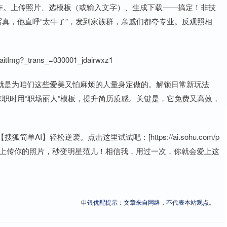
操作。上传照片、选模板（或输入文字）、生成下载——搞定！非技
写真，他直呼“太牛了”，发到家族群，亲戚们都夸专业。反观照相
itImg?_trans_=030001_jdairwxz1
直就是为咱们这些爱美又怕麻烦的人量身定做的。解锁日常新玩法
求职时用“职场丽人”模板，提升简历质感。关键是，它免费又高效，
I】轻松逆袭。点击这里试试吧：[https://ai.sohu.com/p
001_jdairwxz1]，上传你的照片，秒变明星范儿！相信我，用过一次，你就会爱上这
申银优配提示：文章来自网络，不代表本站观点。