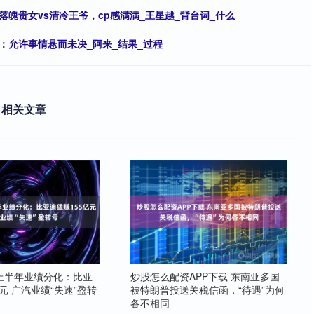
魄贵女vs清冷王爷，cp感满满_王星越_背台词_什么
：允许事情悬而未决_阿来_结果_过程
相关文章
上半年业绩分化：比亚
炒股怎么配资APP下载 东南亚多国
元 广汽业绩“失速”盈转
被特朗普投送关税信函，“待遇”为何
各不相同